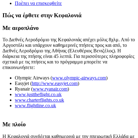
Πρέπει να επισκεφθείτε
Πώς να έρθετε στην Κεφαλονιά
Με αεροπλάνο
Το Διεθνές Αεροδρόμιο της Κεφαλονιάς απέχει μόλις 8χλμ. Από το
Αργοστόλι και υπάρχουν καθημερινές πτήσεις προς και από, το
Διεθνές Αεροδρόμιο της Αθήνας (Ελευθέριος Βενιζέλος). Η
διάρκεια της πτήσης είναι 45 λεπτά. Για περισσότερες πληροφορίες
σχετικά με τις πτήσεις και το πρόγραμμα μπορείτε να
επικοινωνήσετε:
Olympic Airways (
www.olympic-airways.com
)
Easyjet (
http://www.easyjet.com
)
Ryanair (
www.ryanair.com
)
www.justtheflight.co.uk
www.charterflights.co.uk
www.flightline.co.uk
Με πλοίο
Η Κεφαλονιά συνδέεται καθημερινά με την ηπειρωτική Ελλάδα με