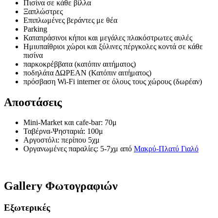
Πισίνα σε κάθε βίλλα
Ξαπλώστρες
Επιπλωμένες βεράντες με θέα
Parking
Καταπράσινοι κήποι και μεγάλες πλακόστρωτες αυλές
Ημιυπαίθριοι χώροι και ξύλινες πέργκολες κοντά σε κάθε
πισίνα
παρκοκρέββατα (κατόπιν αιτήματος)
ποδηλάτα ΔΩΡΕΑΝ (Κατόπιν αιτήματος)
πρόσβαση Wi-Fi interner σε όλους τους χώρους (δωρέαν)
Αποστάσεις
Mini-Market και cafe-bar: 70μ
Ταβέρνα-Ψησταριά: 100μ
Αργοστόλι: περίπου 5χμ
Οργανωμένες παραλίες: 5-7χμ από
Μακρύ-Πλατύ Γιαλό
Gallery Φωτογραφιών
Εξωτερικές