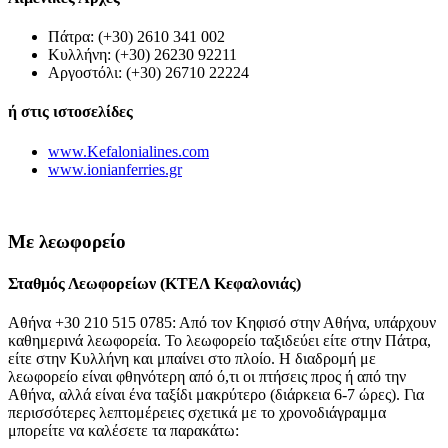
Πάτρα: (+30) 2610 341 002
Κυλλήνη: (+30) 26230 92211
Αργοστόλι: (+30) 26710 22224
ή στις ιστοσελίδες
www.Kefalonialines.com
www.ionianferries.gr
Με λεωφορείο
Σταθμός Λεωφορείων (ΚΤΕΛ Κεφαλονιάς)
Αθήνα +30 210 515 0785: Από τον Κηφισό στην Αθήνα, υπάρχουν
καθημερινά λεωφορεία. Το λεωφορείο ταξιδεύει είτε στην Πάτρα,
είτε στην Κυλλήνη και μπαίνει στο πλοίο. Η διαδρομή με
λεωφορείο είναι φθηνότερη από ό,τι οι πτήσεις προς ή από την
Αθήνα, αλλά είναι ένα ταξίδι μακρύτερο (διάρκεια 6-7 ώρες). Για
περισσότερες λεπτομέρειες σχετικά με το χρονοδιάγραμμα
μπορείτε να καλέσετε τα παρακάτω: