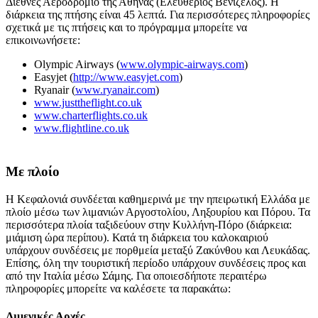
Διεθνές Αεροδρόμιο της Αθήνας (Ελευθέριος Βενιζέλος). Η
διάρκεια της πτήσης είναι 45 λεπτά. Για περισσότερες πληροφορίες
σχετικά με τις πτήσεις και το πρόγραμμα μπορείτε να
επικοινωνήσετε:
Olympic Airways (
www.olympic-airways.com
)
Easyjet (
http://www.easyjet.com
)
Ryanair (
www.ryanair.com
)
www.justtheflight.co.uk
www.charterflights.co.uk
www.flightline.co.uk
Με πλοίο
Η Κεφαλονιά συνδέεται καθημερινά με την ηπειρωτική Ελλάδα με
πλοίο μέσω των λιμανιών Αργοστολίου, Ληξουρίου και Πόρου. Τα
περισσότερα πλοία ταξιδεύουν στην Κυλλήνη-Πόρο (διάρκεια:
μιάμιση ώρα περίπου). Κατά τη διάρκεια του καλοκαιριού
υπάρχουν συνδέσεις με πορθμεία μεταξύ Ζακύνθου και Λευκάδας.
Επίσης, όλη την τουριστική περίοδο υπάρχουν συνδέσεις προς και
από την Ιταλία μέσω Σάμης. Για οποιεσδήποτε περαιτέρω
πληροφορίες μπορείτε να καλέσετε τα παρακάτω:
Λιμενικές Αρχές