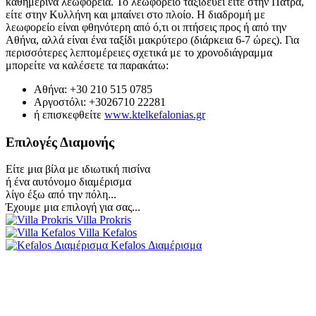
καθημερινά λεωφορεία. Το λεωφορείο ταξιδεύει είτε στην Πάτρα,
είτε στην Κυλλήνη και μπαίνει στο πλοίο. Η διαδρομή με
λεωφορείο είναι φθηνότερη από ό,τι οι πτήσεις προς ή από την
Αθήνα, αλλά είναι ένα ταξίδι μακρύτερο (διάρκεια 6-7 ώρες). Για
περισσότερες λεπτομέρειες σχετικά με το χρονοδιάγραμμα
μπορείτε να καλέσετε τα παρακάτω:
Αθήνα: +30 210 515 0785
Αργοστόλι: +3026710 22281
ή επισκεφθείτε
www.ktelkefalonias.gr
Επιλογές Διαμονής
Είτε μια βίλα με ιδιωτική πισίνα
ή ένα αυτόνομο διαμέρισμα
λίγο έξω από την πόλη...
Έχουμε μια επιλογή για σας...
Villa Prokris
Villa Kefalos
Kefalos Διαμέρισμα