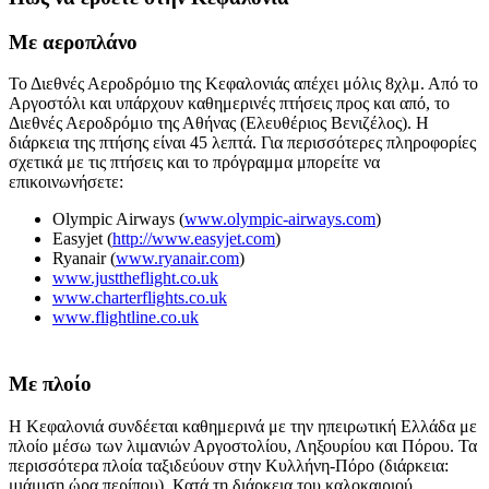
Με αεροπλάνο
Το Διεθνές Αεροδρόμιο της Κεφαλονιάς απέχει μόλις 8χλμ. Από το
Αργοστόλι και υπάρχουν καθημερινές πτήσεις προς και από, το
Διεθνές Αεροδρόμιο της Αθήνας (Ελευθέριος Βενιζέλος). Η
διάρκεια της πτήσης είναι 45 λεπτά. Για περισσότερες πληροφορίες
σχετικά με τις πτήσεις και το πρόγραμμα μπορείτε να
επικοινωνήσετε:
Olympic Airways (
www.olympic-airways.com
)
Easyjet (
http://www.easyjet.com
)
Ryanair (
www.ryanair.com
)
www.justtheflight.co.uk
www.charterflights.co.uk
www.flightline.co.uk
Με πλοίο
Η Κεφαλονιά συνδέεται καθημερινά με την ηπειρωτική Ελλάδα με
πλοίο μέσω των λιμανιών Αργοστολίου, Ληξουρίου και Πόρου. Τα
περισσότερα πλοία ταξιδεύουν στην Κυλλήνη-Πόρο (διάρκεια:
μιάμιση ώρα περίπου). Κατά τη διάρκεια του καλοκαιριού