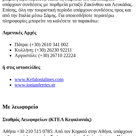
υπάρχουν συνδέσεις με πορθμεία μεταξύ Ζακύνθου και Λευκάδας.
Επίσης, όλη την τουριστική περίοδο υπάρχουν συνδέσεις προς και
από την Ιταλία μέσω Σάμης. Για οποιεσδήποτε περαιτέρω
πληροφορίες μπορείτε να καλέσετε τα παρακάτω:
Λιμενικές Αρχές
Πάτρα: (+30) 2610 341 002
Κυλλήνη: (+30) 26230 92211
Αργοστόλι: (+30) 26710 22224
ή στις ιστοσελίδες
www.Kefalonialines.com
www.ionianferries.gr
Με λεωφορείο
Σταθμός Λεωφορείων (ΚΤΕΛ Κεφαλονιάς)
Αθήνα +30 210 515 0785: Από τον Κηφισό στην Αθήνα, υπάρχουν